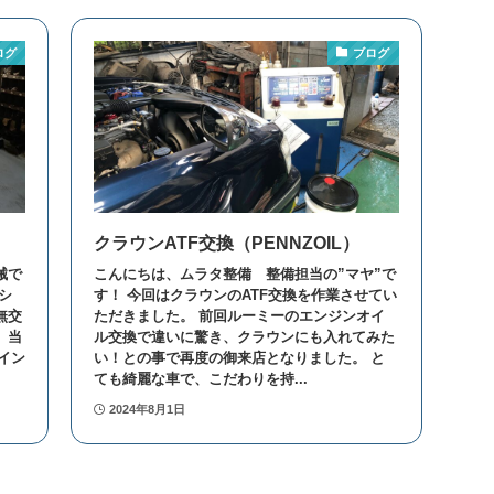
ログ
ブログ
クラウンATF交換（PENNZOIL）
械で
こんにちは、ムラタ整備 整備担当の”マヤ”で
シ
す！ 今回はクラウンのATF交換を作業させてい
無交
ただきました。 前回ルーミーのエンジンオイ
 当
ル交換で違いに驚き、クラウンにも入れてみた
イン
い！との事で再度の御来店となりました。 と
ても綺麗な車で、こだわりを持...
2024年8月1日