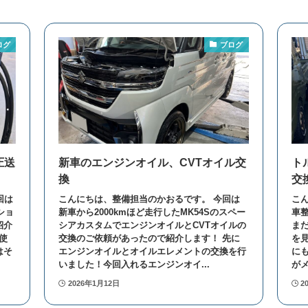
ログ
ブログ
圧送
新車のエンジンオイル、CVTオイル交
ト
換
交
回は
こんにちは、整備担当のかおるです。 今回は
こ
ショ
新車から2000kmほど走行したMK54Sのスペー
車
紹介
シアカスタムでエンジンオイルとCVTオイルの
ま
使
交換のご依頼があったので紹介します！ 先に
を
はそ
エンジンオイルとオイルエレメントの交換を行
に
いました！今回入れるエンジンオイ...
がメ
2026年1月12日
2