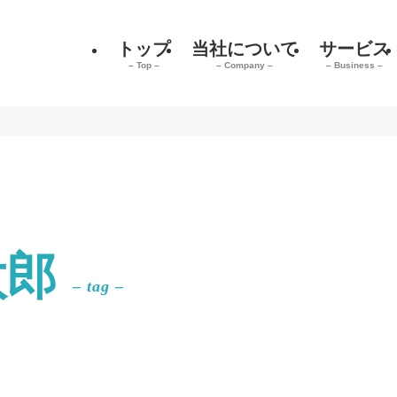
トップ
当社について
サービス
– Top –
– Company –
– Business –
太郎
– tag –