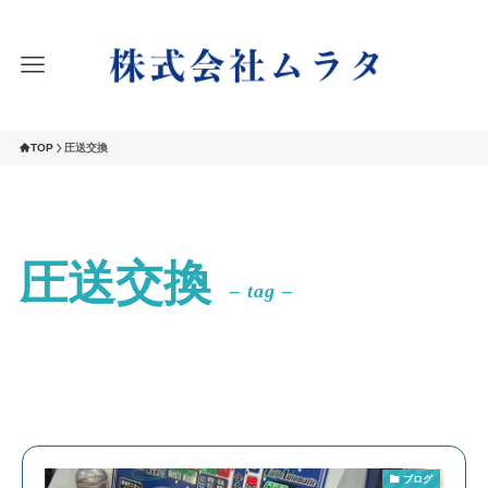
TOP
圧送交換
圧送交換
– tag –
ブログ